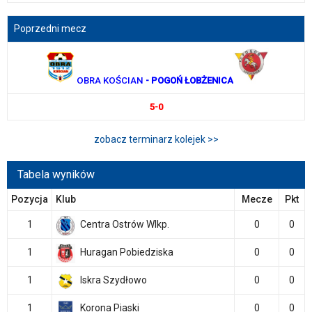
Poprzedni mecz
OBRA KOŚCIAN
- POGOŃ ŁOBŻENICA
5-0
zobacz terminarz kolejek >>
Tabela wyników
Pozycja
Klub
Mecze
Pkt
1
Centra Ostrów Wlkp.
0
0
1
Huragan Pobiedziska
0
0
1
Iskra Szydłowo
0
0
1
Korona Piaski
0
0