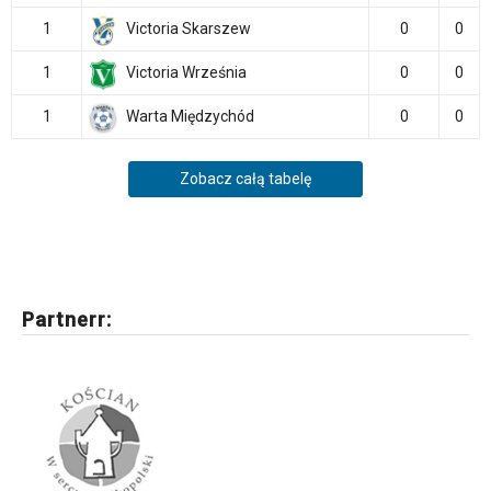
1
Victoria Skarszew
0
0
1
Victoria Września
0
0
1
Warta Międzychód
0
0
Zobacz całą tabelę
Partnerr: