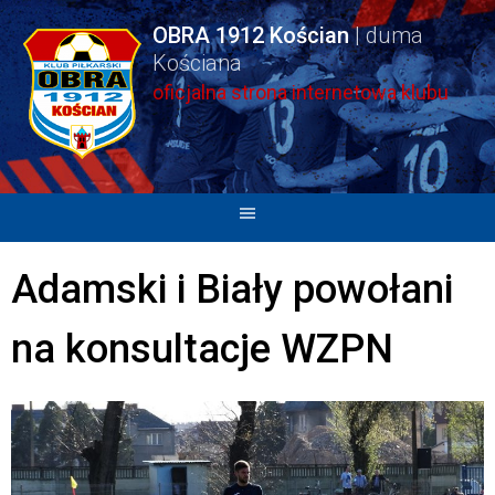
Skip
OBRA 1912 Kościan
to
content
oficjalna strona internetowa klubu
Adamski i Biały powołani
na konsultacje WZPN