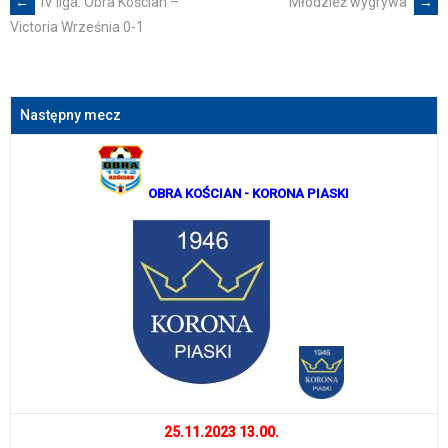
←
IV liga: Obra Kościan –
Młodzież wygrywa
→
Post
Victoria Września 0-1
navigation
Następny mecz
OBRA KOŚCIAN
- KORONA PIASKI
25.11.2023 13.00.