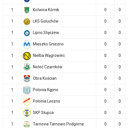
1
Kotwica Kórnik
0
0
1
LKS Gołuchów
0
0
1
Lipno Stęszew
0
0
1
Mieszko Gniezno
0
0
1
Nielba Wągrowiec
0
0
1
Noteć Czarnków
0
0
1
Obra Kościan
0
0
1
Polonia Kępno
0
0
1
Polonia Leszno
0
0
1
SKP Słupca
0
0
1
Tarnovia Tarnowo Podgórne
0
0