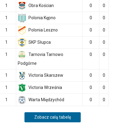
1
Obra Kościan
0
0
1
Polonia Kępno
0
0
1
Polonia Leszno
0
0
1
SKP Słupca
0
0
1
Tarnovia Tarnowo
0
0
Podgórne
1
Victoria Skarszew
0
0
1
Victoria Września
0
0
1
Warta Międzychód
0
0
Zobacz całą tabelę