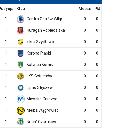
Pozycja
Klub
Mecze
Pkt
1
Centra Ostrów Wlkp.
0
0
1
Huragan Pobiedziska
0
0
1
Iskra Szydłowo
0
0
1
Korona Piaski
0
0
1
Kotwica Kórnik
0
0
1
LKS Gołuchów
0
0
1
Lipno Stęszew
0
0
1
Mieszko Gniezno
0
0
1
Nielba Wągrowiec
0
0
1
Noteć Czarnków
0
0