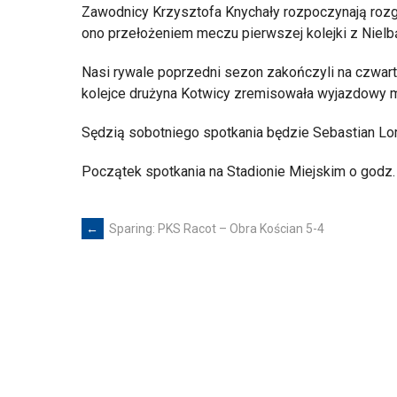
Zawodnicy Krzysztofa Knychały rozpoczynają roz
ono przełożeniem meczu pierwszej kolejki z Niel
Nasi rywale poprzedni sezon zakończyli na czwart
kolejce drużyna Kotwicy zremisowała wyjazdowy 
Sędzią sobotniego spotkania będzie Sebastian Lo
Początek spotkania na Stadionie Miejskim o godz. 1
←
Sparing: PKS Racot – Obra Kościan 5-4
Post
navigation