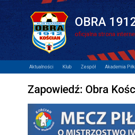
Skip
to
content
OBRA 1912
oficjalna strona intern
Aktualności
Klub
Zespół
Akademia Piłk
Zapowiedź: Obra Kośc