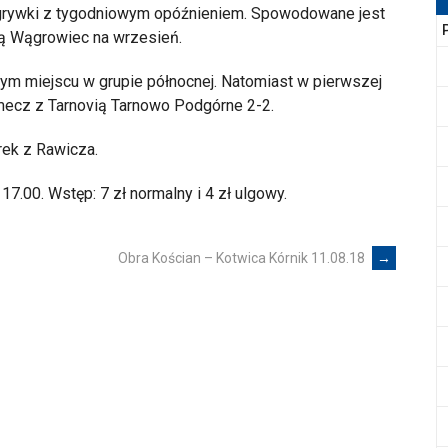
grywki z tygodniowym opóźnieniem. Spowodowane jest
bą Wągrowiec na wrzesień.
ym miejscu w grupie północnej. Natomiast w pierwszej
mecz z Tarnovią Tarnowo Podgórne 2-2.
rek z Rawicza.
7.00. Wstęp: 7 zł normalny i 4 zł ulgowy.
Obra Kościan – Kotwica Kórnik 11.08.18
→