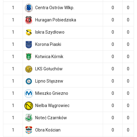
1
Centra Ostrów Wlkp.
0
0
1
Huragan Pobiedziska
0
0
1
Iskra Szydłowo
0
0
1
Korona Piaski
0
0
1
Kotwica Kórnik
0
0
1
LKS Gołuchów
0
0
1
Lipno Stęszew
0
0
1
Mieszko Gniezno
0
0
1
Nielba Wągrowiec
0
0
1
Noteć Czarnków
0
0
1
Obra Kościan
0
0