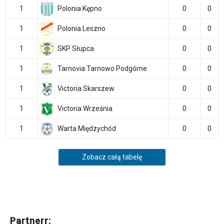
1
Polonia Kępno
0
0
1
Polonia Leszno
0
0
1
SKP Słupca
0
0
1
Tarnovia Tarnowo Podgórne
0
0
1
Victoria Skarszew
0
0
1
Victoria Września
0
0
1
Warta Międzychód
0
0
Zobacz całą tabelę
Partnerr: