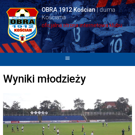
Skip
OBRA 1912 Kościan
to
content
oficjalna strona internetowa klubu
Wyniki młodzieży