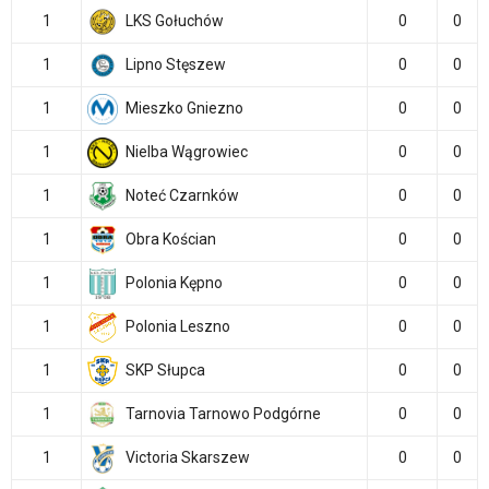
1
LKS Gołuchów
0
0
1
Lipno Stęszew
0
0
1
Mieszko Gniezno
0
0
1
Nielba Wągrowiec
0
0
1
Noteć Czarnków
0
0
1
Obra Kościan
0
0
1
Polonia Kępno
0
0
1
Polonia Leszno
0
0
1
SKP Słupca
0
0
1
Tarnovia Tarnowo Podgórne
0
0
1
Victoria Skarszew
0
0