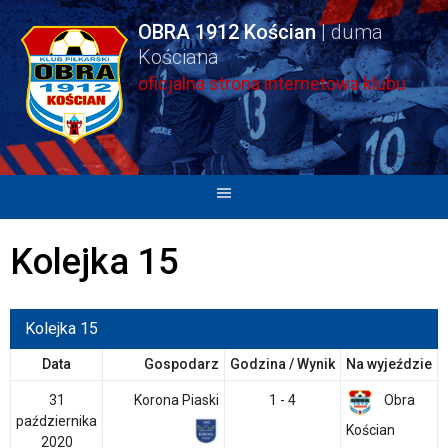
Skip
OBRA 1912 Kościan
to
content
oficjalna strona internetowa klubu
Kolejka 15
Kolejka 15
Data
Gospodarz
Godzina / Wynik
Na wyjeździe
31
Korona Piaski
1 - 4
Obra
października
Kościan
2020