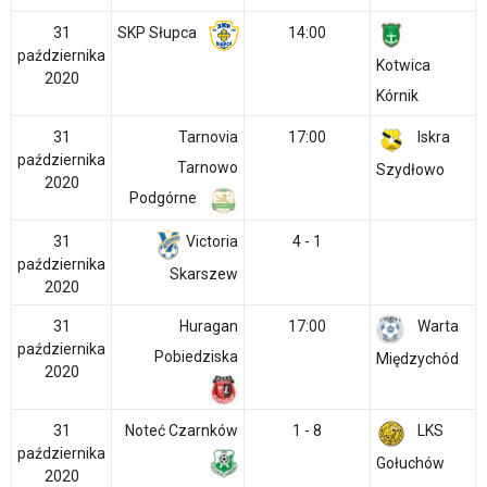
31
SKP Słupca
14:00
października
Kotwica
2020
Kórnik
31
Tarnovia
17:00
Iskra
października
Tarnowo
Szydłowo
2020
Podgórne
31
Victoria
4 - 1
października
Skarszew
2020
31
Huragan
17:00
Warta
października
Pobiedziska
Międzychód
2020
31
Noteć Czarnków
1 - 8
LKS
października
Gołuchów
2020