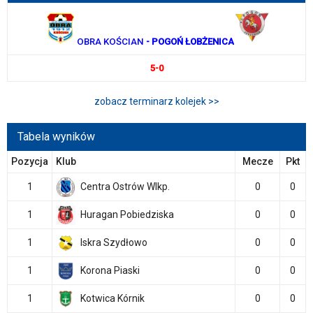
OBRA KOŚCIAN
- POGOŃ ŁOBŻENICA
5-0
zobacz terminarz kolejek >>
Tabela wyników
Pozycja
Klub
Mecze
Pkt
1
Centra Ostrów Wlkp.
0
0
1
Huragan Pobiedziska
0
0
1
Iskra Szydłowo
0
0
1
Korona Piaski
0
0
1
Kotwica Kórnik
0
0