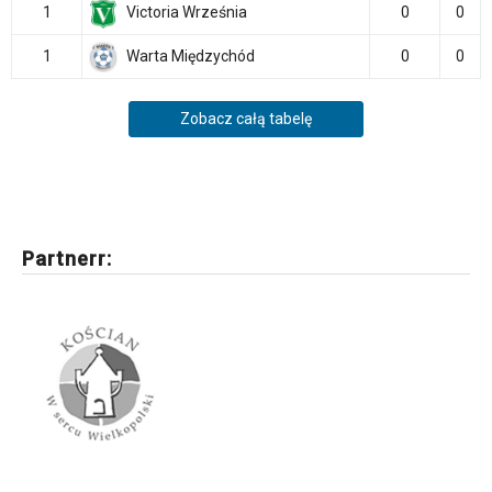
1
Victoria Września
0
0
1
Warta Międzychód
0
0
Zobacz całą tabelę
Partnerr: