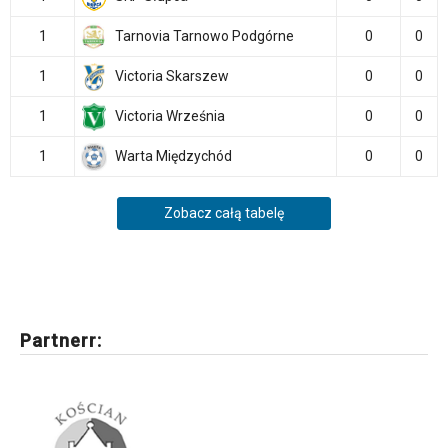
1
Tarnovia Tarnowo Podgórne
0
0
1
Victoria Skarszew
0
0
1
Victoria Września
0
0
1
Warta Międzychód
0
0
Zobacz całą tabelę
Partnerr: