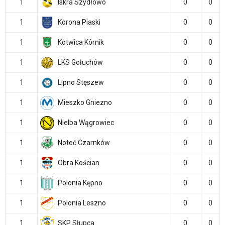
1
Iskra Szydłowo
0
0
1
Korona Piaski
0
0
1
Kotwica Kórnik
0
0
1
LKS Gołuchów
0
0
1
Lipno Stęszew
0
0
1
Mieszko Gniezno
0
0
1
Nielba Wągrowiec
0
0
1
Noteć Czarnków
0
0
1
Obra Kościan
0
0
1
Polonia Kępno
0
0
1
Polonia Leszno
0
0
1
SKP Słupca
0
0