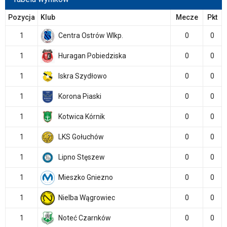
Pozycja
Klub
Mecze
Pkt
1
Centra Ostrów Wlkp.
0
0
1
Huragan Pobiedziska
0
0
1
Iskra Szydłowo
0
0
1
Korona Piaski
0
0
1
Kotwica Kórnik
0
0
1
LKS Gołuchów
0
0
1
Lipno Stęszew
0
0
1
Mieszko Gniezno
0
0
1
Nielba Wągrowiec
0
0
1
Noteć Czarnków
0
0