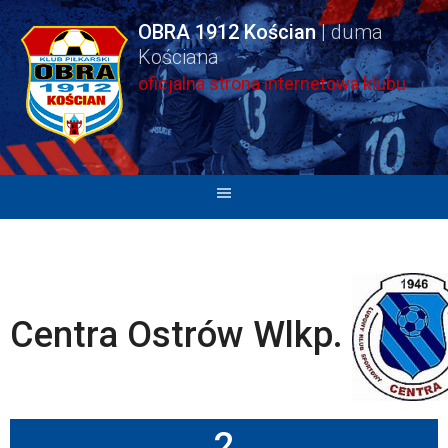
Skip
OBRA 1912 Kościan
to
content
oficjalna strona internetowa klubu
Centra Ostrów Wlkp.
2