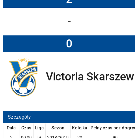
-
0
Victoria Skarszew
Szczegóły
Data
Czas
Liga
Sezon
Kolejka
Pełny czas bez dogryw
2
00:00
IV
2018/2019
20
90'