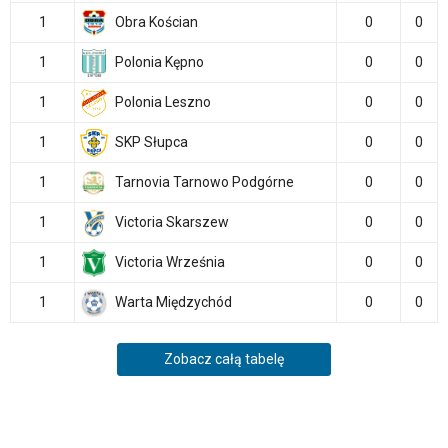
1
Obra Kościan
0
0
1
Polonia Kępno
0
0
1
Polonia Leszno
0
0
1
SKP Słupca
0
0
1
Tarnovia Tarnowo Podgórne
0
0
1
Victoria Skarszew
0
0
1
Victoria Września
0
0
1
Warta Międzychód
0
0
Zobacz całą tabelę