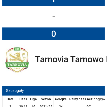
-
0
Tarnovia Tarnowo
Szczegóły
Data
Czas
Liga
Sezon
Kolejka
Pełny czas bez dogrywk
3
20:18
IV
2021/22
24
90'