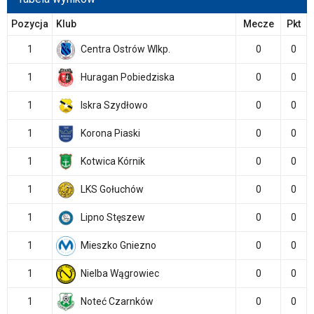
Pozycja
Klub
Mecze
Pkt
1
Centra Ostrów Wlkp.
0
0
1
Huragan Pobiedziska
0
0
1
Iskra Szydłowo
0
0
1
Korona Piaski
0
0
1
Kotwica Kórnik
0
0
1
LKS Gołuchów
0
0
1
Lipno Stęszew
0
0
1
Mieszko Gniezno
0
0
1
Nielba Wągrowiec
0
0
1
Noteć Czarnków
0
0