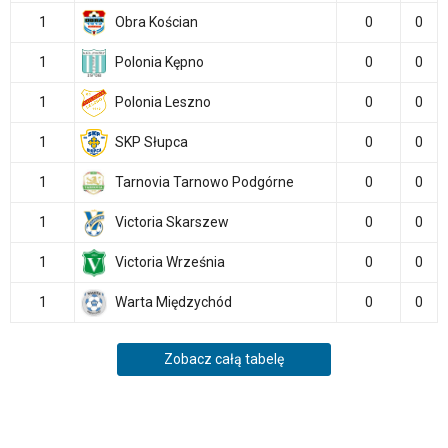
1
Obra Kościan
0
0
1
Polonia Kępno
0
0
1
Polonia Leszno
0
0
1
SKP Słupca
0
0
1
Tarnovia Tarnowo Podgórne
0
0
1
Victoria Skarszew
0
0
1
Victoria Września
0
0
1
Warta Międzychód
0
0
Zobacz całą tabelę