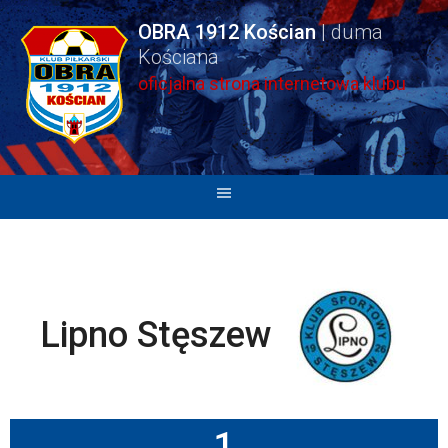
Skip
OBRA 1912 Kościan
to
content
oficjalna strona internetowa klubu
Lipno Stęszew
1