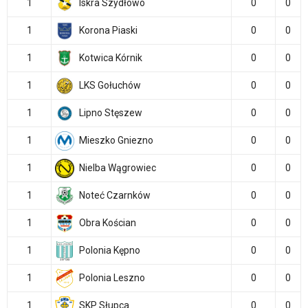
1
Iskra Szydłowo
0
0
1
Korona Piaski
0
0
1
Kotwica Kórnik
0
0
1
LKS Gołuchów
0
0
1
Lipno Stęszew
0
0
1
Mieszko Gniezno
0
0
1
Nielba Wągrowiec
0
0
1
Noteć Czarnków
0
0
1
Obra Kościan
0
0
1
Polonia Kępno
0
0
1
Polonia Leszno
0
0
1
SKP Słupca
0
0