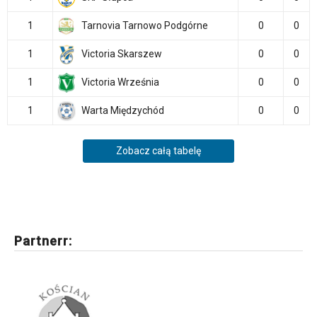
1
Tarnovia Tarnowo Podgórne
0
0
1
Victoria Skarszew
0
0
1
Victoria Września
0
0
1
Warta Międzychód
0
0
Zobacz całą tabelę
Partnerr: