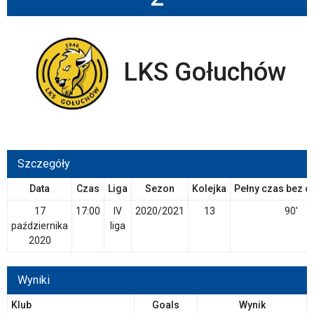
LKS Gołuchów
Szczegóły
Data
Czas
Liga
Sezon
Kolejka
Pełny czas bez d
17
17:00
IV
2020/2021
13
90'
października
liga
2020
Wyniki
Klub
Goals
Wynik