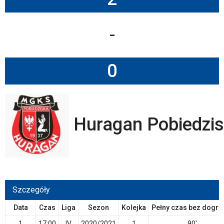
-
0
Huragan Pobiedzi
Szczegóły
Data
Czas
Liga
Sezon
Kolejka
Pełny czas bez dogry
1
17:00
IV
2020/2021
1
90'