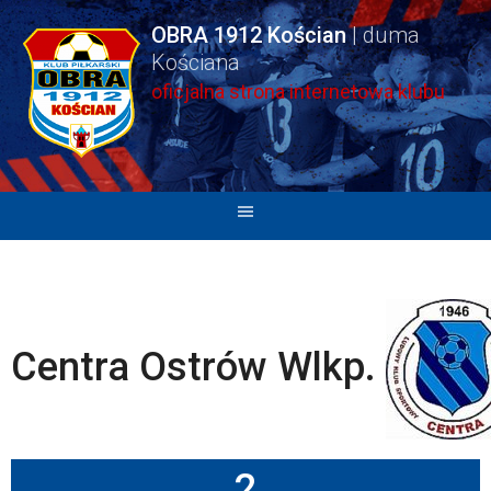
Skip
OBRA 1912 Kościan
to
content
oficjalna strona internetowa klubu
Centra Ostrów Wlkp.
2