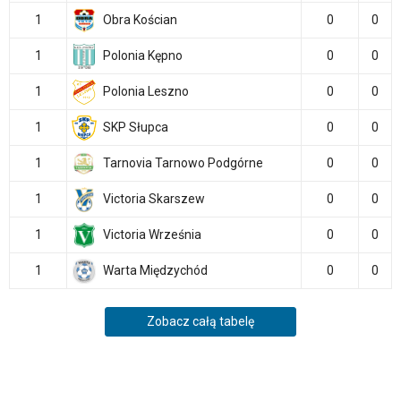
1
Obra Kościan
0
0
1
Polonia Kępno
0
0
1
Polonia Leszno
0
0
1
SKP Słupca
0
0
1
Tarnovia Tarnowo Podgórne
0
0
1
Victoria Skarszew
0
0
1
Victoria Września
0
0
1
Warta Międzychód
0
0
Zobacz całą tabelę