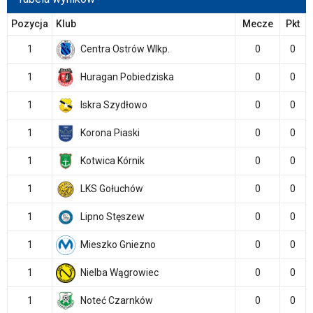
Pozycja
Klub
Mecze
Pkt
1
Centra Ostrów Wlkp.
0
0
1
Huragan Pobiedziska
0
0
1
Iskra Szydłowo
0
0
1
Korona Piaski
0
0
1
Kotwica Kórnik
0
0
1
LKS Gołuchów
0
0
1
Lipno Stęszew
0
0
1
Mieszko Gniezno
0
0
1
Nielba Wągrowiec
0
0
1
Noteć Czarnków
0
0