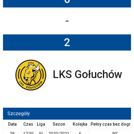
-
2
LKS Gołuchów
Szczegóły
Data
Czas
Liga
Sezon
Kolejka
Pełny czas bez dogry
29
17:00
IV
2020/2021
6
90'