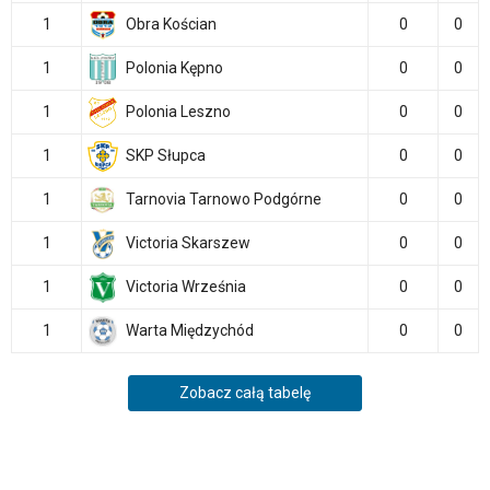
1
Obra Kościan
0
0
1
Polonia Kępno
0
0
1
Polonia Leszno
0
0
1
SKP Słupca
0
0
1
Tarnovia Tarnowo Podgórne
0
0
1
Victoria Skarszew
0
0
1
Victoria Września
0
0
1
Warta Międzychód
0
0
Zobacz całą tabelę