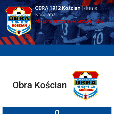
Skip
OBRA 1912 Kościan
to
content
oficjalna strona internetowa klubu
Obra Kościan
0