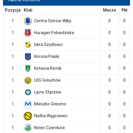
Pozycja
Klub
Mecze
Pkt
1
Centra Ostrów Wlkp.
0
0
1
Huragan Pobiedziska
0
0
1
Iskra Szydłowo
0
0
1
Korona Piaski
0
0
1
Kotwica Kórnik
0
0
1
LKS Gołuchów
0
0
1
Lipno Stęszew
0
0
1
Mieszko Gniezno
0
0
1
Nielba Wągrowiec
0
0
1
Noteć Czarnków
0
0