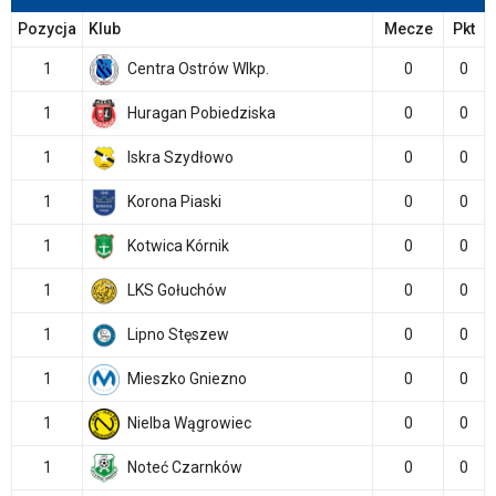
Pozycja
Klub
Mecze
Pkt
1
Centra Ostrów Wlkp.
0
0
1
Huragan Pobiedziska
0
0
1
Iskra Szydłowo
0
0
1
Korona Piaski
0
0
1
Kotwica Kórnik
0
0
1
LKS Gołuchów
0
0
1
Lipno Stęszew
0
0
1
Mieszko Gniezno
0
0
1
Nielba Wągrowiec
0
0
1
Noteć Czarnków
0
0