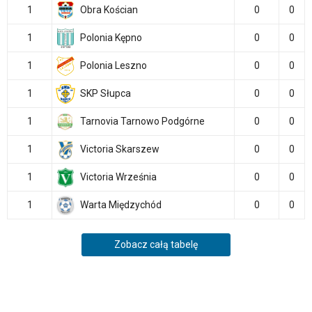
1
Obra Kościan
0
0
1
Polonia Kępno
0
0
1
Polonia Leszno
0
0
1
SKP Słupca
0
0
1
Tarnovia Tarnowo Podgórne
0
0
1
Victoria Skarszew
0
0
1
Victoria Września
0
0
1
Warta Międzychód
0
0
Zobacz całą tabelę