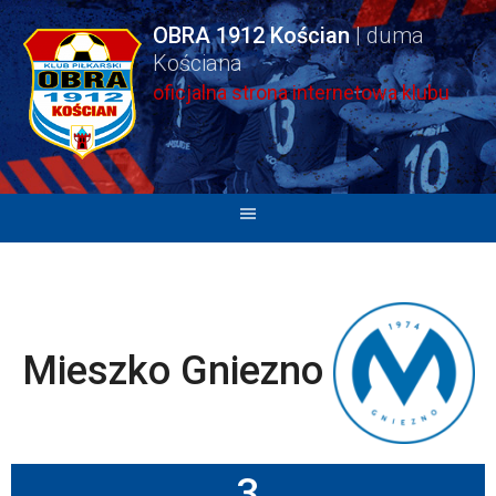
Skip
OBRA 1912 Kościan
to
content
oficjalna strona internetowa klubu
Mieszko Gniezno
3