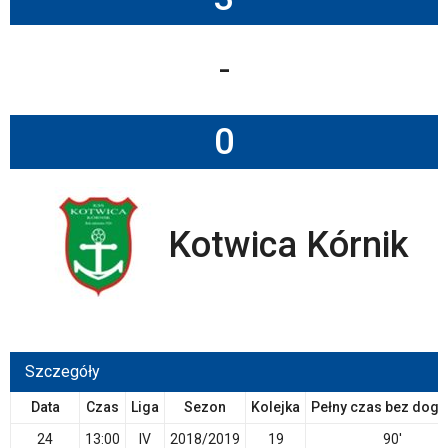
-
0
Kotwica Kórnik
Szczegóły
Data
Czas
Liga
Sezon
Kolejka
Pełny czas bez dogr
24
13:00
IV
2018/2019
19
90'