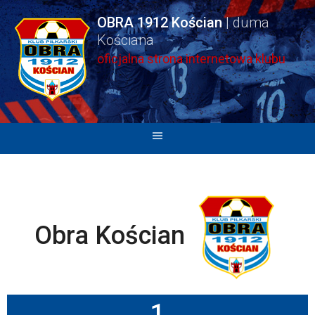
Skip
OBRA 1912 Kościan
to
content
oficjalna strona internetowa klubu
Obra Kościan
1