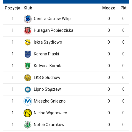
Pozycja
Klub
Mecze
Pkt
1
Centra Ostrów Wlkp.
0
0
1
Huragan Pobiedziska
0
0
1
Iskra Szydłowo
0
0
1
Korona Piaski
0
0
1
Kotwica Kórnik
0
0
1
LKS Gołuchów
0
0
1
Lipno Stęszew
0
0
1
Mieszko Gniezno
0
0
1
Nielba Wągrowiec
0
0
1
Noteć Czarnków
0
0