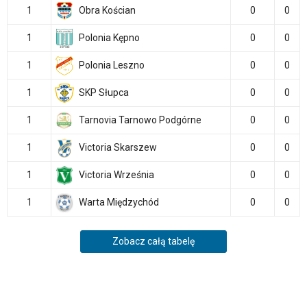
1
Obra Kościan
0
0
1
Polonia Kępno
0
0
1
Polonia Leszno
0
0
1
SKP Słupca
0
0
1
Tarnovia Tarnowo Podgórne
0
0
1
Victoria Skarszew
0
0
1
Victoria Września
0
0
1
Warta Międzychód
0
0
Zobacz całą tabelę