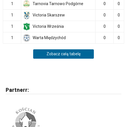
1
Tarnovia Tarnowo Podgórne
0
0
1
Victoria Skarszew
0
0
1
Victoria Września
0
0
1
Warta Międzychód
0
0
Zobacz całą tabelę
Partnerr: