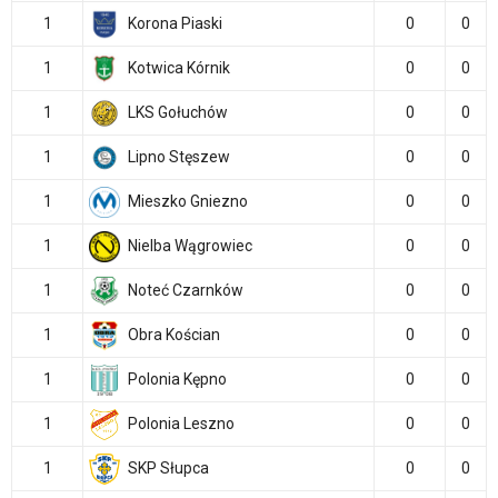
1
Korona Piaski
0
0
1
Kotwica Kórnik
0
0
1
LKS Gołuchów
0
0
1
Lipno Stęszew
0
0
1
Mieszko Gniezno
0
0
1
Nielba Wągrowiec
0
0
1
Noteć Czarnków
0
0
1
Obra Kościan
0
0
1
Polonia Kępno
0
0
1
Polonia Leszno
0
0
1
SKP Słupca
0
0