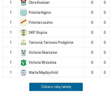
1
Obra Kościan
0
0
1
Polonia Kępno
0
0
1
Polonia Leszno
0
0
1
SKP Słupca
0
0
1
Tarnovia Tarnowo Podgórne
0
0
1
Victoria Skarszew
0
0
1
Victoria Września
0
0
1
Warta Międzychód
0
0
Zobacz całą tabelę