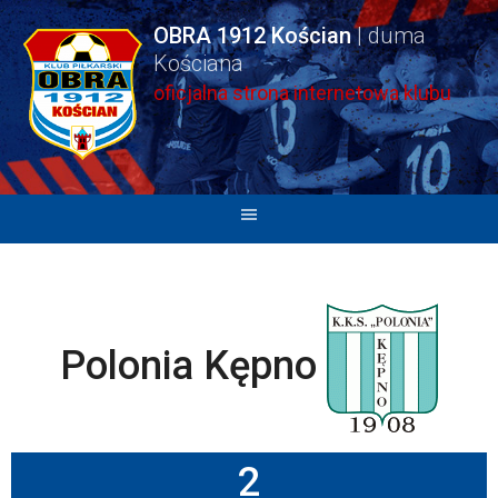
Skip
OBRA 1912 Kościan
to
content
oficjalna strona internetowa klubu
Polonia Kępno
2