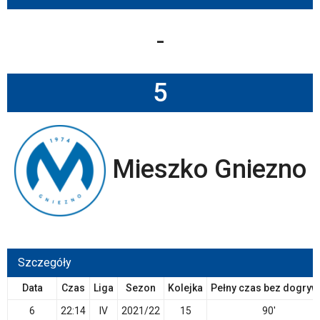
-
5
Mieszko Gniezno
Szczegóły
Data
Czas
Liga
Sezon
Kolejka
Pełny czas bez dogryw
6
22:14
IV
2021/22
15
90'