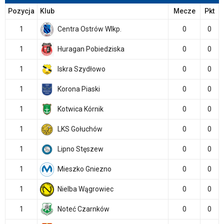
Pozycja
Klub
Mecze
Pkt
1
Centra Ostrów Wlkp.
0
0
1
Huragan Pobiedziska
0
0
1
Iskra Szydłowo
0
0
1
Korona Piaski
0
0
1
Kotwica Kórnik
0
0
1
LKS Gołuchów
0
0
1
Lipno Stęszew
0
0
1
Mieszko Gniezno
0
0
1
Nielba Wągrowiec
0
0
1
Noteć Czarnków
0
0