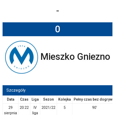
-
0
Mieszko Gniezno
Szczegóły
Data
Czas
Liga
Sezon
Kolejka
Pełny czas bez dogrywk
29
20:22
IV
2021/22
5
90'
sierpnia
liga