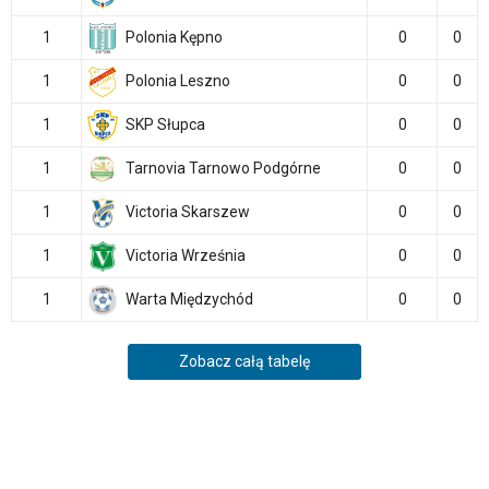
1
Polonia Kępno
0
0
1
Polonia Leszno
0
0
1
SKP Słupca
0
0
1
Tarnovia Tarnowo Podgórne
0
0
1
Victoria Skarszew
0
0
1
Victoria Września
0
0
1
Warta Międzychód
0
0
Zobacz całą tabelę