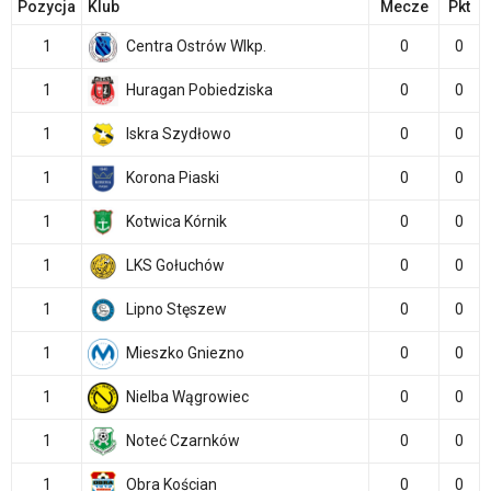
Pozycja
Klub
Mecze
Pkt
1
Centra Ostrów Wlkp.
0
0
1
Huragan Pobiedziska
0
0
1
Iskra Szydłowo
0
0
1
Korona Piaski
0
0
1
Kotwica Kórnik
0
0
1
LKS Gołuchów
0
0
1
Lipno Stęszew
0
0
1
Mieszko Gniezno
0
0
1
Nielba Wągrowiec
0
0
1
Noteć Czarnków
0
0
1
Obra Kościan
0
0