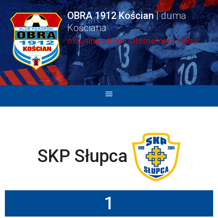
Skip
OBRA 1912 Kościan
to
content
oficjalna strona internetowa klubu
SKP Słupca
1