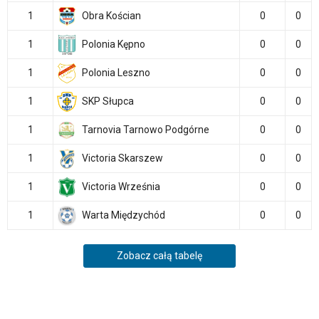
1
Obra Kościan
0
0
1
Polonia Kępno
0
0
1
Polonia Leszno
0
0
1
SKP Słupca
0
0
1
Tarnovia Tarnowo Podgórne
0
0
1
Victoria Skarszew
0
0
1
Victoria Września
0
0
1
Warta Międzychód
0
0
Zobacz całą tabelę