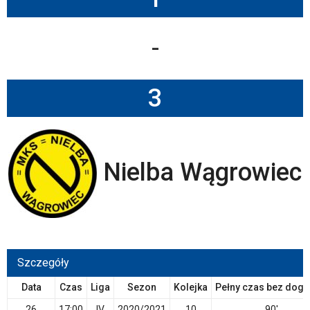
-
3
Nielba Wągrowiec
Szczegóły
Data
Czas
Liga
Sezon
Kolejka
Pełny czas bez dogr
26
17:00
IV
2020/2021
10
90'