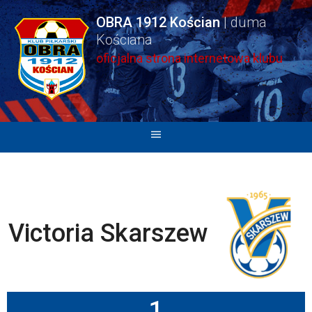
Skip
OBRA 1912 Kościan
to
content
oficjalna strona internetowa klubu
Victoria Skarszew
1