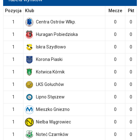
Pozycja
Klub
Mecze
Pkt
1
Centra Ostrów Wlkp.
0
0
1
Huragan Pobiedziska
0
0
1
Iskra Szydłowo
0
0
1
Korona Piaski
0
0
1
Kotwica Kórnik
0
0
1
LKS Gołuchów
0
0
1
Lipno Stęszew
0
0
1
Mieszko Gniezno
0
0
1
Nielba Wągrowiec
0
0
1
Noteć Czarnków
0
0