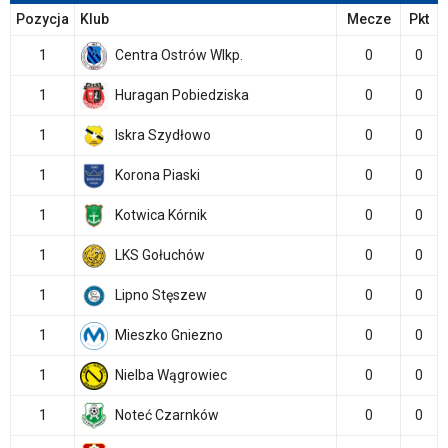
Pozycja
Klub
Mecze
Pkt
1
Centra Ostrów Wlkp.
0
0
1
Huragan Pobiedziska
0
0
1
Iskra Szydłowo
0
0
1
Korona Piaski
0
0
1
Kotwica Kórnik
0
0
1
LKS Gołuchów
0
0
1
Lipno Stęszew
0
0
1
Mieszko Gniezno
0
0
1
Nielba Wągrowiec
0
0
1
Noteć Czarnków
0
0