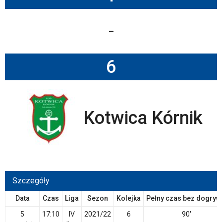
-
6
Kotwica Kórnik
Szczegóły
Data
Czas
Liga
Sezon
Kolejka
Pełny czas bez dogryw
5
17:10
IV
2021/22
6
90'