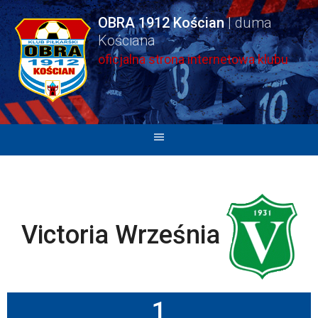
Skip
OBRA 1912 Kościan
to
content
oficjalna strona internetowa klubu
Victoria Września
1