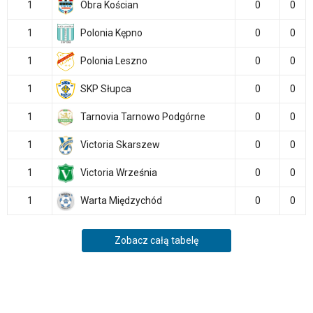
1
Obra Kościan
0
0
1
Polonia Kępno
0
0
1
Polonia Leszno
0
0
1
SKP Słupca
0
0
1
Tarnovia Tarnowo Podgórne
0
0
1
Victoria Skarszew
0
0
1
Victoria Września
0
0
1
Warta Międzychód
0
0
Zobacz całą tabelę