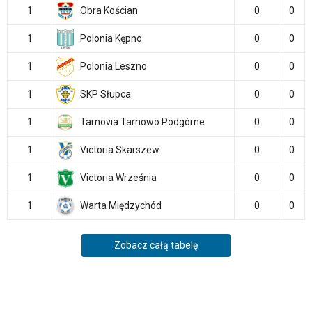
1
Obra Kościan
0
0
1
Polonia Kępno
0
0
1
Polonia Leszno
0
0
1
SKP Słupca
0
0
1
Tarnovia Tarnowo Podgórne
0
0
1
Victoria Skarszew
0
0
1
Victoria Września
0
0
1
Warta Międzychód
0
0
Zobacz całą tabelę