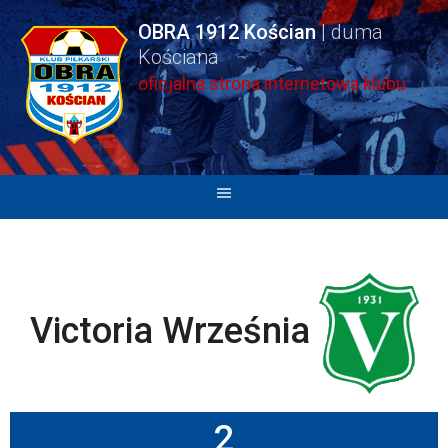
Skip
OBRA 1912 Kościan
to
content
oficjalna strona internetowa klubu
Victoria Września
2