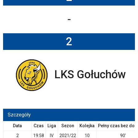
-
2
LKS Gołuchów
Szczegóły
Data
Czas
Liga
Sezon
Kolejka
Pełny czas bez dog
2
19:58
IV
2021/22
10
90'