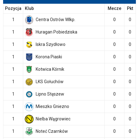
Pozycja
Klub
Mecze
Pkt
1
Centra Ostrów Wlkp.
0
0
1
Huragan Pobiedziska
0
0
1
Iskra Szydłowo
0
0
1
Korona Piaski
0
0
1
Kotwica Kórnik
0
0
1
LKS Gołuchów
0
0
1
Lipno Stęszew
0
0
1
Mieszko Gniezno
0
0
1
Nielba Wągrowiec
0
0
1
Noteć Czarnków
0
0