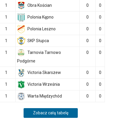
1
Obra Kościan
0
0
1
Polonia Kępno
0
0
1
Polonia Leszno
0
0
1
SKP Słupca
0
0
1
Tarnovia Tarnowo
0
0
Podgórne
1
Victoria Skarszew
0
0
1
Victoria Września
0
0
1
Warta Międzychód
0
0
Zobacz całą tabelę