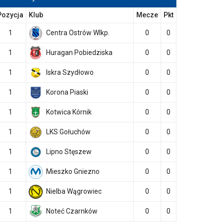
Pozycja
Klub
Mecze
Pkt
1
Centra Ostrów Wlkp.
0
0
1
Huragan Pobiedziska
0
0
1
Iskra Szydłowo
0
0
1
Korona Piaski
0
0
1
Kotwica Kórnik
0
0
1
LKS Gołuchów
0
0
1
Lipno Stęszew
0
0
1
Mieszko Gniezno
0
0
1
Nielba Wągrowiec
0
0
1
Noteć Czarnków
0
0