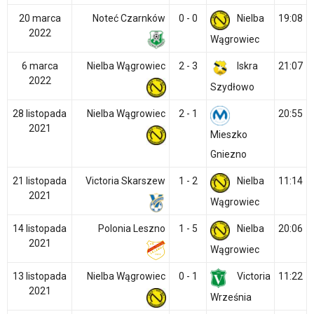
20 marca
Noteć Czarnków
0 - 0
Nielba
19:08
2022
Wągrowiec
6 marca
Nielba Wągrowiec
2 - 3
Iskra
21:07
2022
Szydłowo
28 listopada
Nielba Wągrowiec
2 - 1
20:55
2021
Mieszko
Gniezno
21 listopada
Victoria Skarszew
1 - 2
Nielba
11:14
2021
Wągrowiec
14 listopada
Polonia Leszno
1 - 5
Nielba
20:06
2021
Wągrowiec
13 listopada
Nielba Wągrowiec
0 - 1
Victoria
11:22
2021
Września