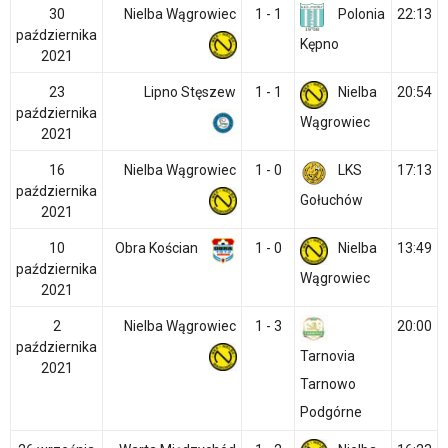
30
Nielba Wągrowiec
1 - 1
Polonia
22:13
października
Kępno
2021
23
Lipno Stęszew
1 - 1
Nielba
20:54
października
Wągrowiec
2021
16
Nielba Wągrowiec
1 - 0
LKS
17:13
października
Gołuchów
2021
10
Obra Kościan
1 - 0
Nielba
13:49
października
Wągrowiec
2021
2
Nielba Wągrowiec
1 - 3
20:00
października
Tarnovia
2021
Tarnowo
Podgórne