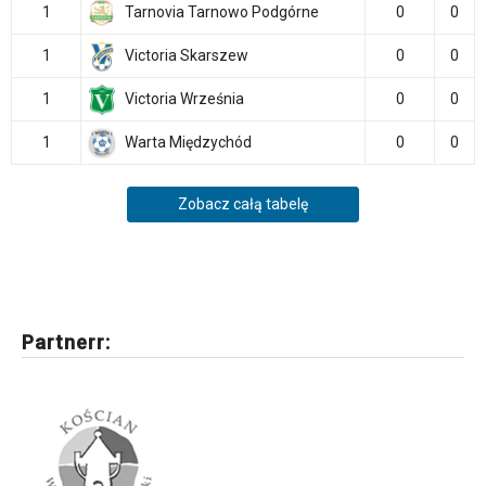
1
Tarnovia Tarnowo Podgórne
0
0
1
Victoria Skarszew
0
0
1
Victoria Września
0
0
1
Warta Międzychód
0
0
Zobacz całą tabelę
Partnerr: