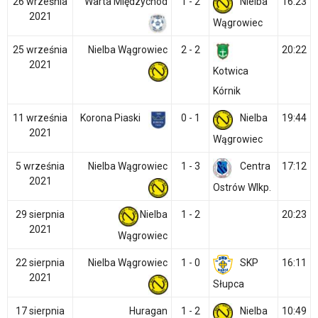
26 września
Warta Międzychód
1 - 2
Nielba
16:23
2021
Wągrowiec
25 września
Nielba Wągrowiec
2 - 2
20:22
2021
Kotwica
Kórnik
11 września
Korona Piaski
0 - 1
Nielba
19:44
2021
Wągrowiec
5 września
Nielba Wągrowiec
1 - 3
Centra
17:12
2021
Ostrów Wlkp.
29 sierpnia
Nielba
1 - 2
20:23
2021
Wągrowiec
22 sierpnia
Nielba Wągrowiec
1 - 0
SKP
16:11
2021
Słupca
17 sierpnia
Huragan
1 - 2
Nielba
10:49