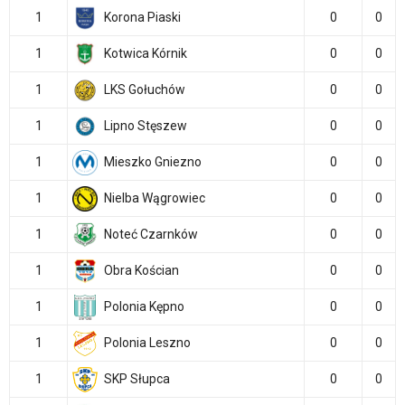
1
Korona Piaski
0
0
1
Kotwica Kórnik
0
0
1
LKS Gołuchów
0
0
1
Lipno Stęszew
0
0
1
Mieszko Gniezno
0
0
1
Nielba Wągrowiec
0
0
1
Noteć Czarnków
0
0
1
Obra Kościan
0
0
1
Polonia Kępno
0
0
1
Polonia Leszno
0
0
1
SKP Słupca
0
0