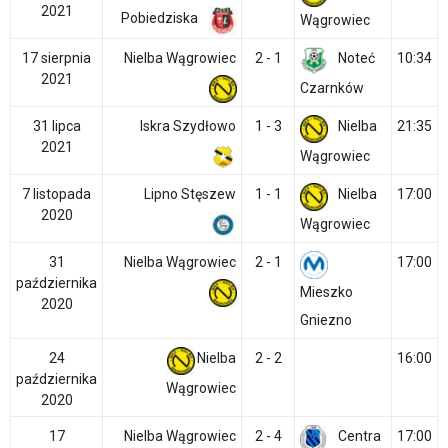
2021
Pobiedziska
Wągrowiec
17 sierpnia
Nielba Wągrowiec
2 - 1
Noteć
10:34
2021
Czarnków
31 lipca
Iskra Szydłowo
1 - 3
Nielba
21:35
2021
Wągrowiec
7 listopada
Lipno Stęszew
1 - 1
Nielba
17:00
2020
Wągrowiec
31
Nielba Wągrowiec
2 - 1
17:00
października
Mieszko
2020
Gniezno
24
Nielba
2 - 2
16:00
października
Wągrowiec
2020
17
Nielba Wągrowiec
2 - 4
Centra
17:00