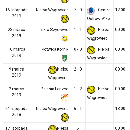
16 listopada
Nielba Wągrowiec
7 - 0
Centra
17:00
2019
Ostrów Wlkp.
23 marca
Iskra Szydłowo
1 - 1
Nielba
00:00
2019
Wągrowiec
16 marca
Kotwica Kórnik
0 - 0
Nielba
00:00
2019
Wągrowiec
9 marca
Nielba
2 - 0
00:00
2019
Wągrowiec
2 marca
Polonia Leszno
1 - 2
Nielba
00:00
2019
Wągrowiec
24 listopada
Nielba Wągrowiec
6 - 1
13:00
2018
17 listopada
Nielba
5
00:00