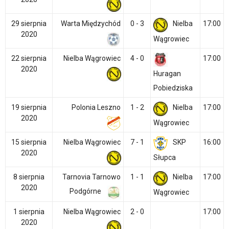
29 sierpnia
Warta Międzychód
0 - 3
Nielba
17:00
2020
Wągrowiec
22 sierpnia
Nielba Wągrowiec
4 - 0
17:00
2020
Huragan
Pobiedziska
19 sierpnia
Polonia Leszno
1 - 2
Nielba
17:00
2020
Wągrowiec
15 sierpnia
Nielba Wągrowiec
7 - 1
SKP
16:00
2020
Słupca
8 sierpnia
Tarnovia Tarnowo
1 - 1
Nielba
17:00
2020
Podgórne
Wągrowiec
1 sierpnia
Nielba Wągrowiec
2 - 0
17:00
2020