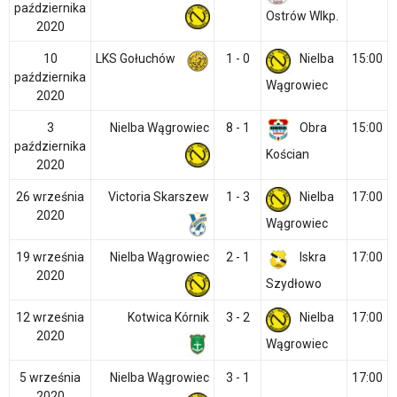
października
Ostrów Wlkp.
2020
10
LKS Gołuchów
1 - 0
Nielba
15:00
października
Wągrowiec
2020
3
Nielba Wągrowiec
8 - 1
Obra
15:00
października
Kościan
2020
26 września
Victoria Skarszew
1 - 3
Nielba
17:00
2020
Wągrowiec
19 września
Nielba Wągrowiec
2 - 1
Iskra
17:00
2020
Szydłowo
12 września
Kotwica Kórnik
3 - 2
Nielba
17:00
2020
Wągrowiec
5 września
Nielba Wągrowiec
3 - 1
17:00
2020