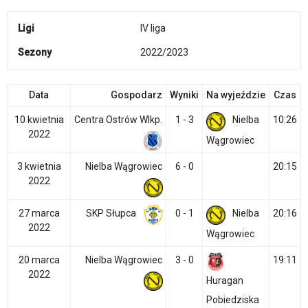
Ligi
IV liga
Sezony
2022/2023
Data
Gospodarz
Wyniki
Na wyjeździe
Czas
10 kwietnia
Centra Ostrów Wlkp.
1 - 3
Nielba
10:26
2022
Wągrowiec
3 kwietnia
Nielba Wągrowiec
6 - 0
20:15
2022
27 marca
SKP Słupca
0 - 1
Nielba
20:16
2022
Wągrowiec
20 marca
Nielba Wągrowiec
3 - 0
19:11
2022
Huragan
Pobiedziska