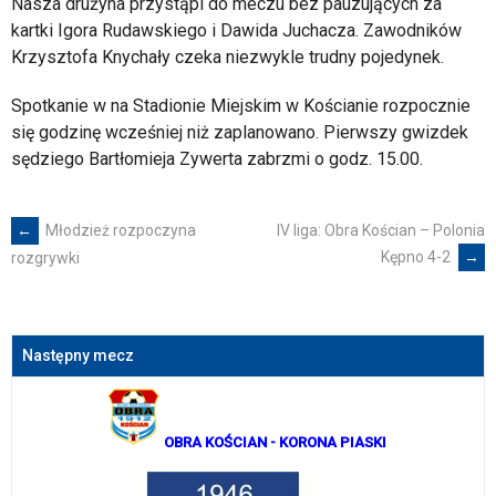
Nasza drużyna przystąpi do meczu bez pauzujących za
kartki Igora Rudawskiego i Dawida Juchacza. Zawodników
Krzysztofa Knychały czeka niezwykle trudny pojedynek.
Spotkanie w na Stadionie Miejskim w Kościanie rozpocznie
się godzinę wcześniej niż zaplanowano. Pierwszy gwizdek
sędziego Bartłomieja Zywerta zabrzmi o godz. 15.00.
←
Młodzież rozpoczyna
IV liga: Obra Kościan – Polonia
Post
Kępno 4-2
→
rozgrywki
navigation
Następny mecz
OBRA KOŚCIAN
- KORONA PIASKI