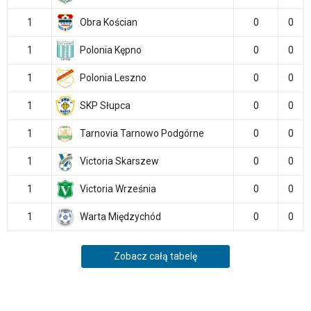
1
Obra Kościan
0
0
1
Polonia Kępno
0
0
1
Polonia Leszno
0
0
1
SKP Słupca
0
0
1
Tarnovia Tarnowo Podgórne
0
0
1
Victoria Skarszew
0
0
1
Victoria Września
0
0
1
Warta Międzychód
0
0
Zobacz całą tabelę