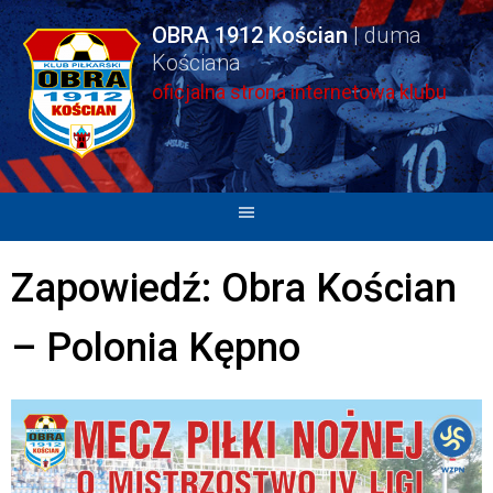
Skip
OBRA 1912 Kościan
to
content
oficjalna strona internetowa klubu
Zapowiedź: Obra Kościan
– Polonia Kępno