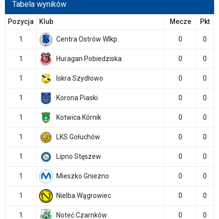
Tabela wyników
Pozycja
Klub
Mecze
Pkt
1
Centra Ostrów Wlkp.
0
0
1
Huragan Pobiedziska
0
0
1
Iskra Szydłowo
0
0
1
Korona Piaski
0
0
1
Kotwica Kórnik
0
0
1
LKS Gołuchów
0
0
1
Lipno Stęszew
0
0
1
Mieszko Gniezno
0
0
1
Nielba Wągrowiec
0
0
1
Noteć Czarnków
0
0