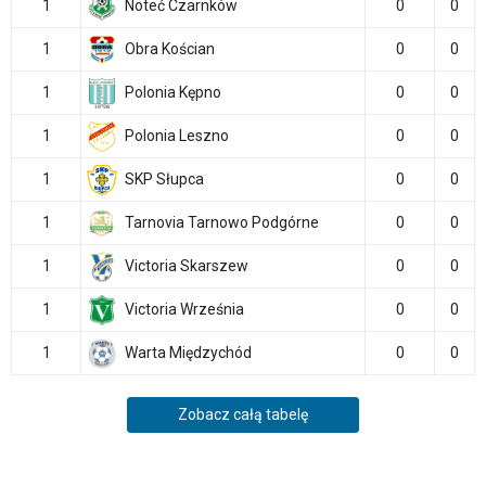
1
Noteć Czarnków
0
0
1
Obra Kościan
0
0
1
Polonia Kępno
0
0
1
Polonia Leszno
0
0
1
SKP Słupca
0
0
1
Tarnovia Tarnowo Podgórne
0
0
1
Victoria Skarszew
0
0
1
Victoria Września
0
0
1
Warta Międzychód
0
0
Zobacz całą tabelę