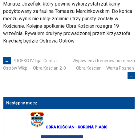
Mariusz Józefiak, który pewnie wykorzystał rzut karny
podyktowany za faul na Tomaszu Marcinkowskim. Do końca
meczu wynik nie uległ zmianie i trzy punkty zostały w
Kościanie. Kolejne spotkanie Obra Kościan rozegra 19
września. Rywalem drużyny prowadzonej przez Krzysztofa
Knychałę będzie Ostrovia Ostrów
←
PROEKO IV liga: Centra
Wypowiedzi trenerów po meczu
Post
Obra Kościan – Warta Poznań
Ostrów Wlkp. – Obra Kościan 2-0
→
navigation
Następny mecz
OBRA KOŚCIAN
- KORONA PIASKI