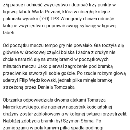
złą passę i odnieść zwycięstwo i dopisać trzy punkty w
ligowej tabeli. Warta Poznań, która w ubiegłej kolejce
pokonała wysoko (7-0) TPS Winogrady chciała odnieść
kolejne zwycięstwo i poprawić swoją sytuację w ligowej
tabeli.
Od początku meczu tempo gry nie powalało. Gra toczyła się
głównie w środkowej części boiska i żadna z drużyn nie
chciała narazić się na stratę bramki w początkowych
minutach meczu. Jako pierwsi zagrożenie pod bramką
przeciwnika stworzyli sobie goście. Po rzucie rożnym głową
uderzył Filip Wędzikowski, jednak piłka minęła bramkę
strzeżoną przez Daniela Tomczaka.
Obrzanka odpowiedziała dwoma atakami Tomasza
Marcinkowskiego, ale najpierw napastnik kościańskiej
drużyny został zablokowany a w kolejnej sytuacji przestrzelił.
Najbliżej zdobycia bramki był Szymon Słoma. Po
zamieszaniu w polu karnym piłka spadła pod nogi