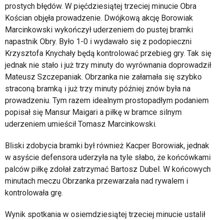
prostych błędów. W pięćdziesiątej trzeciej minucie Obra
Kościan objęła prowadzenie. Dwójkową akcję Borowiak
Marcinkowski wykończył uderzeniem do pustej bramki
napastnik Obry. Było 1-0 i wydawało się z podopieczni
Krzysztofa Knychały będą kontrolować przebieg gry. Tak się
jednak nie stało i już trzy minuty do wyrównania doprowadził
Mateusz Szczepaniak. Obrzanka nie załamała się szybko
straconą bramką i już trzy minuty później znów była na
prowadzeniu. Tym razem idealnym prostopadłym podaniem
popisał się Mansur Maigari a piłkę w bramce silnym
uderzeniem umieścił Tomasz Marcinkowski.
Bliski zdobycia bramki był również Kacper Borowiak, jednak
w asyście defensora uderzyła na tyle słabo, że końcówkami
palców piłkę zdołał zatrzymać Bartosz Dubel. W końcowych
minutach meczu Obrzanka przewarzała nad rywalem i
kontrolowała grę.
Wynik spotkania w osiemdziesiątej trzeciej minucie ustalił