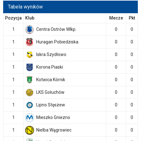
Tabela wyników
Pozycja
Klub
Mecze
Pkt
1
Centra Ostrów Wlkp.
0
0
1
Huragan Pobiedziska
0
0
1
Iskra Szydłowo
0
0
1
Korona Piaski
0
0
1
Kotwica Kórnik
0
0
1
LKS Gołuchów
0
0
1
Lipno Stęszew
0
0
1
Mieszko Gniezno
0
0
1
Nielba Wągrowiec
0
0