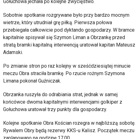
Gołuchowa jechała po kolejne zwycięstwo.
Sobotnie spotkanie rozgrywane było przy bardzo mocnym
wietrze, który utrudniał grę piłką. Pierwsza połowa
przebiegała całkowicie pod dyktando gospodarzy. W bramce
kapitalnie spisywał się Szymon Liman a Obrzankę przed
stratą bramki kapitalną interwencją uratował kapitan Mateusz
Adamski.
Po zmianie stron po raz kolejny w sześćdziesiątej minucie
meczu Obra straciła bramkę. Po rzucie rożnym Szymona
Limana pokonał Guźniczak.
Obrzanka ruszyła do odrabiania strat, jednak w samej
końcówce dwoma kapitalnymi interwencjami golkiper z
Gołuchowa uratował trzy punkty dla gospodarzy.
Kolejne spotkanie Obra Kościan rozegra w najbliższą sobotę.
Rywalem Obry będą rezerwy KKS-u Kalisz. Początek meczu
zaplanowano na godzinę 17.00.