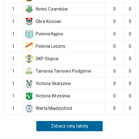
1
Noteć Czarnków
0
0
1
Obra Kościan
0
0
1
Polonia Kępno
0
0
1
Polonia Leszno
0
0
1
SKP Słupca
0
0
1
Tarnovia Tarnowo Podgórne
0
0
1
Victoria Skarszew
0
0
1
Victoria Września
0
0
1
Warta Międzychód
0
0
Zobacz całą tabelę