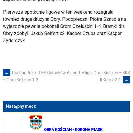
Pierwsze spotkanie ligowe w ten weekend rozegrała
również druga drużyna Obry. Podopieczni Piotra Sznabla na
wyjeździe pewnie pokonali Grom Czeluścin 1-4. Bramki dla
Obry zdobyli Jakub Seifert x2, Kacper Czuba oraz Kacper
Zydorczyk.
←
Puchar Polski: LKS Gołuchów
Artbud IV liga: Obra Kościan – KKS
Post
II Kalisz 2-1
→
– Obra Kościan 1-2
navigation
Następny mecz
OBRA KOŚCIAN
- KORONA PIASKI