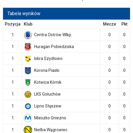
Tabela wyników
Pozycja
Klub
Mecze
Pkt
1
Centra Ostrów Wlkp.
0
0
1
Huragan Pobiedziska
0
0
1
Iskra Szydłowo
0
0
1
Korona Piaski
0
0
1
Kotwica Kórnik
0
0
1
LKS Gołuchów
0
0
1
Lipno Stęszew
0
0
1
Mieszko Gniezno
0
0
1
Nielba Wągrowiec
0
0