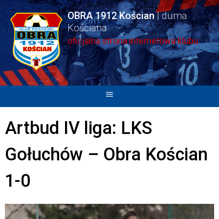
Skip
OBRA 1912 Kościan
to
content
oficjalna strona internetowa klubu
Artbud IV liga: LKS
Gołuchów – Obra Kościan
1-0