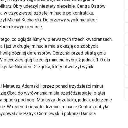
łkarz Obry uderzył niestety niecelnie. Centra Ostrów
 w trzydziestej szóstej minucie po kontrataku.
ył Michał Kucharski. Do przerwy wynik nie uległ
bezbramkowym remisie.
tego, co oglądaliśmy w pierwszych trzech kwadransach.
i już w drugiej minucie miała okazję do zdobycia
Chwilę później defensorów Obrzanki przed stratą gola
W pięćdziesiątej trzeciej minucie było już jednak 1-0 dla
rzystał Nikodem Grządka, który otworzył wynik
tał Mateusz Adamski i przez ponad trzydzieści minut
zję Obra do wyrównania miała sześćdziesiątej piątej
a spadła pod nogi Mariusza Józefiaka, jednak uderzenie
ę. W osiemdziesiątej trzeciej minucie Centra zdobyła
ydował się Patryk Cierniewski i pokonał Daniela