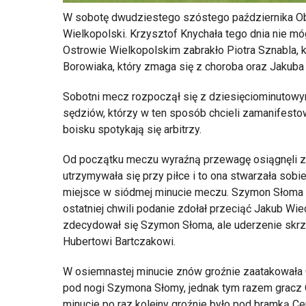
W sobotę dwudziestego szóstego października Obr
Wielkopolski. Krzysztof Knychała tego dnia nie m
Ostrowie Wielkopolskim zabrakło Piotra Sznabla, k
Borowiaka, który zmaga się z choroba oraz Jakuba
Sobotni mecz rozpoczął się z dziesięciominutow
sędziów, którzy w ten sposób chcieli zamanifesto
boisku spotykają się arbitrzy.
Od początku meczu wyraźną przewagę osiągnęli za
utrzymywała się przy piłce i to ona stwarzała sobi
miejsce w siódmej minucie meczu. Szymon Słoma za
ostatniej chwili podanie zdołał przeciąć Jakub Wiec
zdecydował się Szymon Słoma, ale uderzenie skr
Hubertowi Bartczakowi.
W osiemnastej minucie znów groźnie zaatakowała 
pod nogi Szymona Słomy, jednak tym razem gracz 
minucie po raz kolejny groźnie było pod bramką C