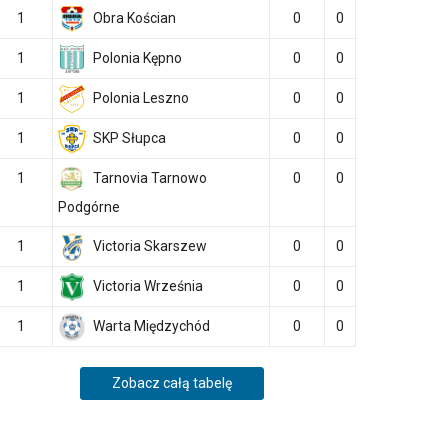
1
Obra Kościan
0
0
1
Polonia Kępno
0
0
1
Polonia Leszno
0
0
1
SKP Słupca
0
0
1
Tarnovia Tarnowo
0
0
Podgórne
1
Victoria Skarszew
0
0
1
Victoria Września
0
0
1
Warta Międzychód
0
0
Zobacz całą tabelę