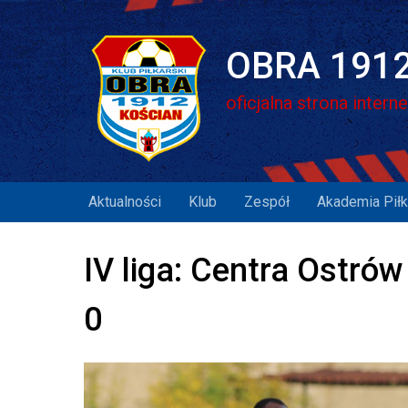
Skip
to
content
OBRA 1912
oficjalna strona intern
Aktualności
Klub
Zespół
Akademia Piłk
IV liga: Centra Ostró
0