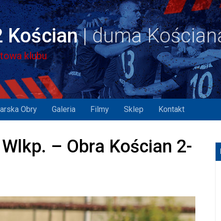
 Kościan
etowa klubu
arska Obry
Galeria
Filmy
Sklep
Kontakt
w Wlkp. – Obra Kościan 2-