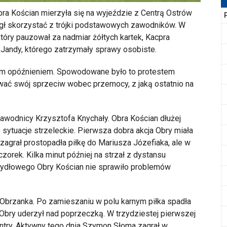
a Kościan mierzyła się na wyjeździe z Centrą Ostrów
ógł skorzystać z trójki podstawowych zawodników. W
tóry pauzował za nadmiar żółtych kartek, Kacpra
 Jandy, którego zatrzymały sprawy osobiste.
ym opóźnieniem. Spowodowane było to protestem
wać swój sprzeciw wobec przemocy, z jaką ostatnio na
wodnicy Krzysztofa Knychały. Obra Kościan dłużej
e sytuacje strzeleckie. Pierwsza dobra akcja Obry miała
grał prostopadła piłkę do Mariusza Józefiaka, ale w
zorek. Kilka minut później na strzał z dystansu
zydłowego Obry Kościan nie sprawiło problemów
Obrzanka. Po zamieszaniu w polu karnym piłka spadła
Obry uderzył nad poprzeczką. W trzydziestej pierwszej
entry. Aktywny tego dnia Szymon Słoma zagrał w