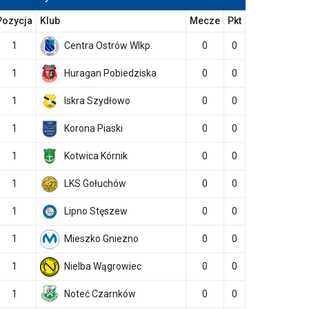
Pozycja
Klub
Mecze
Pkt
1
Centra Ostrów Wlkp.
0
0
1
Huragan Pobiedziska
0
0
1
Iskra Szydłowo
0
0
1
Korona Piaski
0
0
1
Kotwica Kórnik
0
0
1
LKS Gołuchów
0
0
1
Lipno Stęszew
0
0
1
Mieszko Gniezno
0
0
1
Nielba Wągrowiec
0
0
1
Noteć Czarnków
0
0