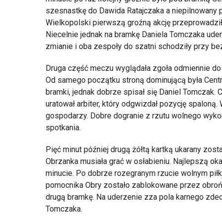
szesnastkę do Dawida Ratajczaka a niepilnowany pi
Wielkopolski pierwszą groźną akcję przeprowadziła
Niecelnie jednak na bramkę Daniela Tomczaka uderz
zmianie i oba zespoły do szatni schodziły przy 
Druga część meczu wyglądała zgoła odmiennie do 
Od samego początku stroną dominującą była Centra 
bramki, jednak dobrze spisał się Daniel Tomczak. 
uratował arbiter, który odgwizdał pozycję spaloną. 
gospodarzy. Dobre dogranie z rzutu wolnego wyko
spotkania.
Pięć minut później drugą żółtą kartką ukarany zos
Obrzanka musiała grać w osłabieniu. Najlepszą oka
minucie. Po dobrze rozegranym rzucie wolnym piłk
pomocnika Obry zostało zablokowane przez obrońc
drugą bramkę. Na uderzenie zza pola karnego zdec
Tomczaka.