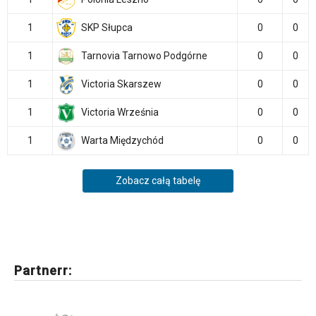
1
SKP Słupca
0
0
1
Tarnovia Tarnowo Podgórne
0
0
1
Victoria Skarszew
0
0
1
Victoria Września
0
0
1
Warta Międzychód
0
0
Zobacz całą tabelę
Partnerr: