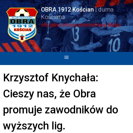
Skip
OBRA 1912 Kościan
to
content
oficjalna strona internetowa klubu
Krzysztof Knychała:
Cieszy nas, że Obra
promuje zawodników do
wyższych lig.