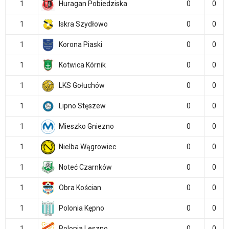
1
Huragan Pobiedziska
0
0
1
Iskra Szydłowo
0
0
1
Korona Piaski
0
0
1
Kotwica Kórnik
0
0
1
LKS Gołuchów
0
0
1
Lipno Stęszew
0
0
1
Mieszko Gniezno
0
0
1
Nielba Wągrowiec
0
0
1
Noteć Czarnków
0
0
1
Obra Kościan
0
0
1
Polonia Kępno
0
0
1
Polonia Leszno
0
0