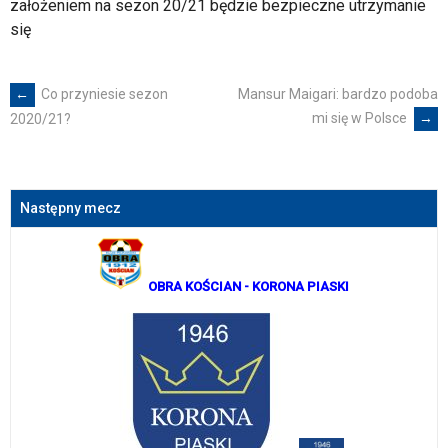
założeniem na sezon 20/21 będzie bezpieczne utrzymanie
się
←
Co przyniesie sezon
Mansur Maigari: bardzo podoba
Post
mi się w Polsce
→
2020/21?
navigation
Następny mecz
OBRA KOŚCIAN
- KORONA PIASKI