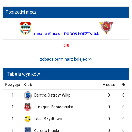
Poprzedni mecz
OBRA KOŚCIAN
- POGOŃ ŁOBŻENICA
5-0
zobacz terminarz kolejek >>
Tabela wyników
Pozycja
Klub
Mecze
Pkt
1
Centra Ostrów Wlkp.
0
0
1
Huragan Pobiedziska
0
0
1
Iskra Szydłowo
0
0
1
Korona Piaski
0
0