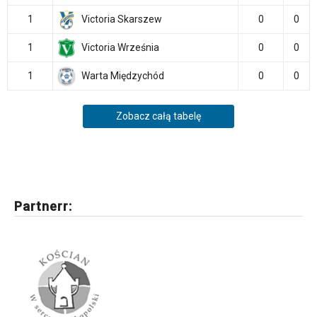
1
Victoria Skarszew
0
0
1
Victoria Września
0
0
1
Warta Międzychód
0
0
Zobacz całą tabelę
Partnerr: