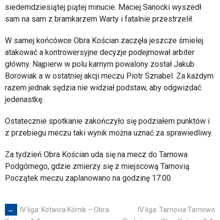
siedemdziesiątej piątej minucie. Maciej Sanocki wyszedł
sam na sam z bramkarzem Warty i fatalnie przestrzelił.
W samej końcówce Obra Kościan zaczęła jeszcze śmielej
atakować a kontrowersyjne decyzje podejmował arbiter
główny. Najpierw w polu karnym powalony został Jakub
Borowiak a w ostatniej akcji meczu Piotr Sznabel. Za każdym
razem jednak sędzia nie widział podstaw, aby odgwizdać
jedenastkę.
Ostatecznie spotkanie zakończyło się podziałem punktów i
z przebiegu meczu taki wynik można uznać za sprawiedliwy.
Za tydzień Obra Kościan uda się na mecz do Tarnowa
Podgórnego, gdzie zmierzy się z miejscową Tarnovią.
Początek meczu zaplanowano na godzinę 17.00.
←
IV liga: Kotwica Kórnik – Obra
IV liga: Tarnovia Tarnowo
Post