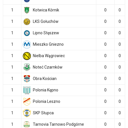
1
Kotwica Kórnik
0
0
1
LKS Gołuchów
0
0
1
Lipno Stęszew
0
0
1
Mieszko Gniezno
0
0
1
Nielba Wągrowiec
0
0
1
Noteć Czarnków
0
0
1
Obra Kościan
0
0
1
Polonia Kępno
0
0
1
Polonia Leszno
0
0
1
SKP Słupca
0
0
1
Tarnovia Tarnowo Podgórne
0
0