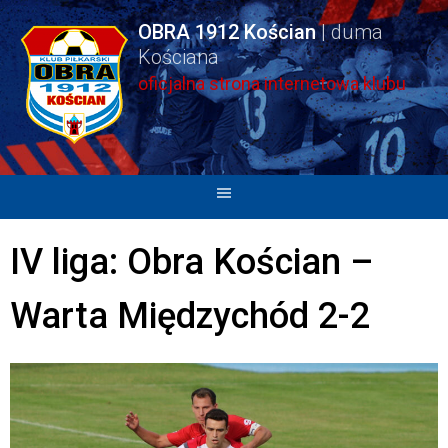
Skip
OBRA 1912 Kościan
to
content
oficjalna strona internetowa klubu
IV liga: Obra Kościan –
Warta Międzychód 2-2