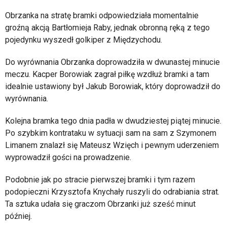
Obrzanka na stratę bramki odpowiedziała momentalnie
groźną akcją Bartłomieja Raby, jednak obronną ręką z tego
pojedynku wyszedł golkiper z Międzychodu.
Do wyrównania Obrzanka doprowadziła w dwunastej minucie
meczu. Kacper Borowiak zagrał piłkę wzdłuż bramki a tam
idealnie ustawiony był Jakub Borowiak, który doprowadził do
wyrównania.
Kolejna bramka tego dnia padła w dwudziestej piątej minucie.
Po szybkim kontrataku w sytuacji sam na sam z Szymonem
Limanem znalazł się Mateusz Wzięch i pewnym uderzeniem
wyprowadził gości na prowadzenie.
Podobnie jak po stracie pierwszej bramki i tym razem
podopieczni Krzysztofa Knychały ruszyli do odrabiania strat.
Ta sztuka udała się graczom Obrzanki już sześć minut
później.